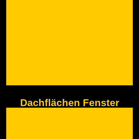
DACH UMDECKUNG
Mal eben oben ohne!? Geht auch ganz schnell, versprochen.
Jetzt Anfragen
Dachflächen Fenster
CARPORT & GARAGEN
Nie wieder Scheibe kratzen. Ein Zuhause für Ihr Heiligsblechle. Sprechen
Sie uns an.