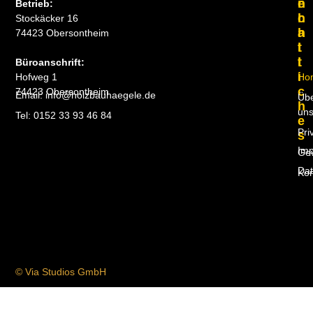
N
E
Betrieb:
H
C
Stockäcker 16
A
H
74423 Obersontheim
L
T
T
L
Büroanschrift:
I
Hofweg 1
Ho
C
74423 Obersontheim
Email: info@holzbauhaegele.de
Üb
H
un
Tel: 0152 33 93 46 84
E
Pri
S
Im
Ge
Dat
Kon
© Via Studios GmbH