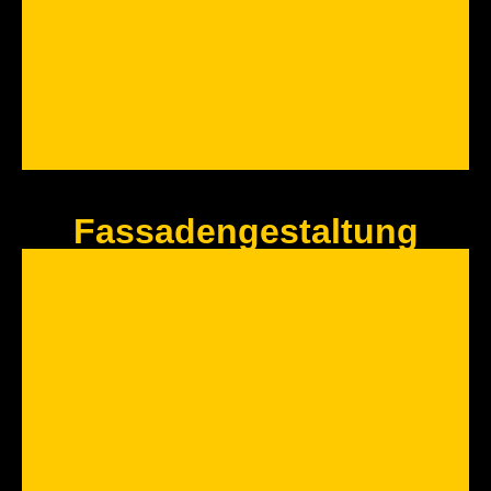
Fassadengestaltung
Altbausanierung
Aus alt mach neu! Profitieren Sie von unserem umfangreichen
Sanierungsmaßnahmen Know-How
Jetzt Anfragen