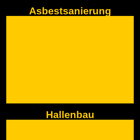
Asbestsanierung
Landwirtschaftliche Gebäude
Egal ob ein Stall für 200 Milchkühe oder 30 KW PV. Wir sind Ihr
Ansprechpartner in allen Holzbau Fragen rund um die Landwirtschaft.
Jetzt Anfragen
Hallenbau
ASBESTSANIERUNG