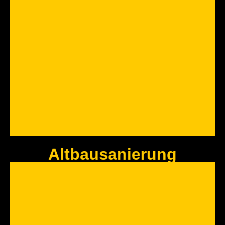
Neubau
Wir sind Ihr Ansprechpartner rund ums Haus
Jetzt Anfragen
Altbausanierung
ÜBERDACHUNG
Vom Hauseingang bis zur Terrasse, wir bekommen alles Überdacht
Jetzt Anfragen