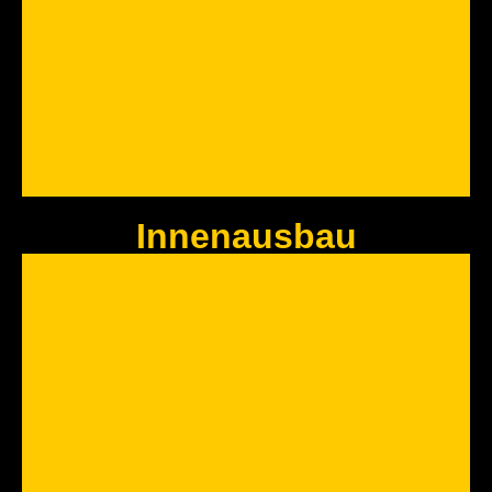
Jetzt Anfragen
Innenausbau
DACHFLÄCHEN FENSTER
Sie benötigen mehr Licht im Dachgeschoss? Wir haben die passende
Lichtlösung für Sie.
Jetzt Anfragen