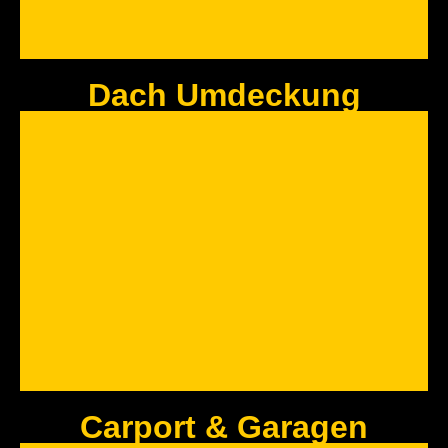
Dach Umdeckung
Fassadengestaltung
Eine Holzfassade sieht nicht nur gut aus, sondern hat noch weiter Vorteile.
Sprechen Sie uns an.
Jetzt Anfragen
Carport & Garagen