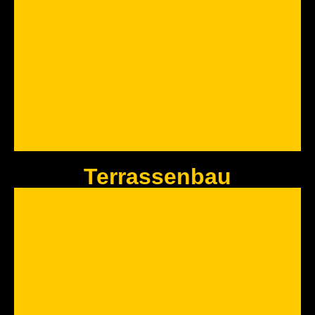
Der Dreck muss weg! Wir wissen wo hin. Sprechen Sie uns an
Jetzt Anfragen
Terrassenbau
Hallenbau
Nachhaltig, Ökologisch und modern. Wir sind Ihr Ansprechpartner wenn
es um moderne Hallenprojekte im Holzbau geht.
Jetzt Anfragen